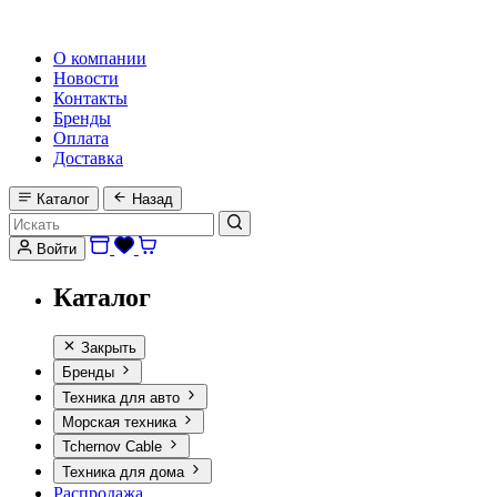
HI-FI, MARINE & CAR AUDIO WORLDWIDE
О компании
Новости
Контакты
Бренды
Оплата
Доставка
Каталог
Назад
Войти
Каталог
Закрыть
Бренды
Техника для авто
Морская техника
Tchernov Cable
Техника для дома
Распродажа