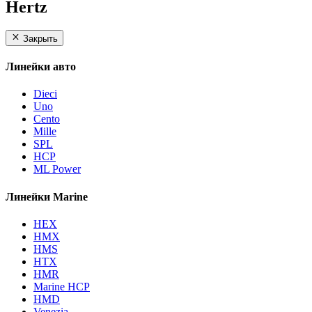
Hertz
Закрыть
Линейки авто
Dieci
Uno
Cento
Mille
SPL
HCP
ML Power
Линейки Marine
HEX
HMX
HMS
HTX
HMR
Marine HCP
HMD
Venezia