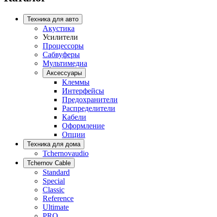
Техника для авто
Акустика
Усилители
Процессоры
Сабвуферы
Мультимедиа
Аксессуары
Клеммы
Интерфейсы
Предохранители
Распределители
Кабели
Оформление
Опции
Техника для дома
Tchernovaudio
Tchernov Cable
Standard
Special
Classic
Reference
Ultimate
PRO