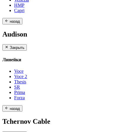
HMP
Capri
назад
Audison
Закрыть
Линейки
Voce
Voce 2
Thesis
SR
Prima
Forza
назад
Tchernov Cable