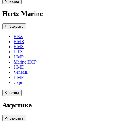
назад
Hertz Marine
Закрыть
HEX
HMX
HMS
HTX
HMR
Marine HCP
HMD
Venezia
HMP
Capri
назад
Акустика
Закрыть