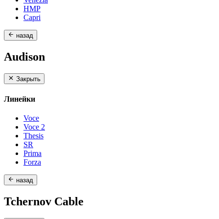
HMP
Capri
назад
Audison
Закрыть
Линейки
Voce
Voce 2
Thesis
SR
Prima
Forza
назад
Tchernov Cable