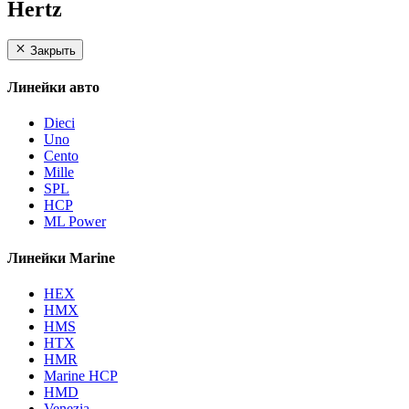
Hertz
Закрыть
Линейки авто
Dieci
Uno
Cento
Mille
SPL
HCP
ML Power
Линейки Marine
HEX
HMX
HMS
HTX
HMR
Marine HCP
HMD
Venezia