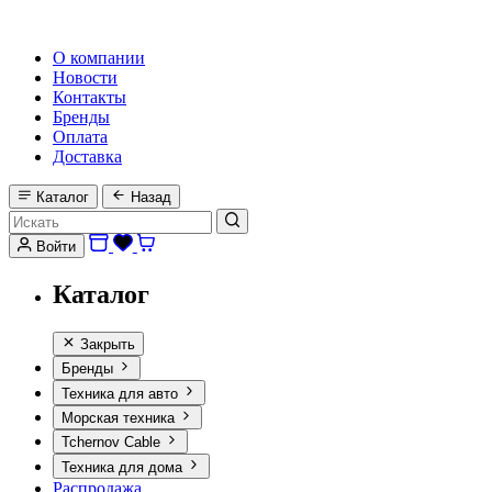
HI-FI, MARINE & CAR AUDIO WORLDWIDE
О компании
Новости
Контакты
Бренды
Оплата
Доставка
Каталог
Назад
Войти
Каталог
Закрыть
Бренды
Техника для авто
Морская техника
Tchernov Cable
Техника для дома
Распродажа