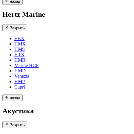
назад
Hertz Marine
Закрыть
HEX
HMX
HMS
HTX
HMR
Marine HCP
HMD
Venezia
HMP
Capri
назад
Акустика
Закрыть