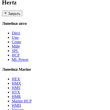
Hertz
Закрыть
Линейки авто
Dieci
Uno
Cento
Mille
SPL
HCP
ML Power
Линейки Marine
HEX
HMX
HMS
HTX
HMR
Marine HCP
HMD
Venezia