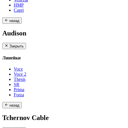
HMP
Capri
назад
Audison
Закрыть
Линейки
Voce
Voce 2
Thesis
SR
Prima
Forza
назад
Tchernov Cable