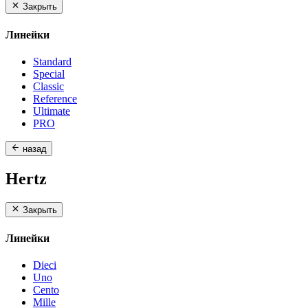
Закрыть
Линейки
Standard
Special
Classic
Reference
Ultimate
PRO
назад
Hertz
Закрыть
Линейки
Dieci
Uno
Cento
Mille