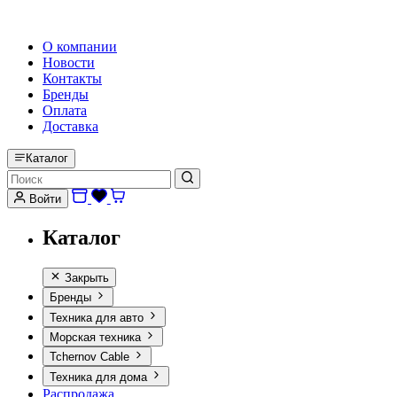
HI-FI, MARINE & CAR AUDIO WORLDWIDE
О компании
Новости
Контакты
Бренды
Оплата
Доставка
Каталог
Войти
Каталог
Закрыть
Бренды
Техника для авто
Морская техника
Tchernov Cable
Техника для дома
Распродажа