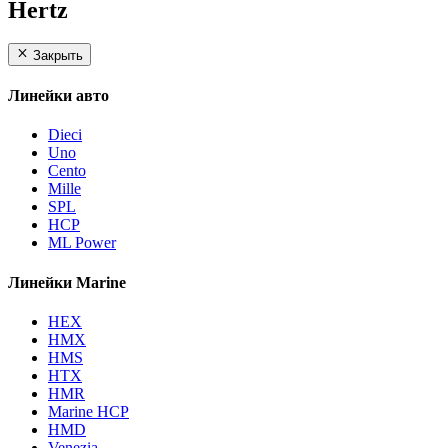
Hertz
Закрыть
Линейки авто
Dieci
Uno
Cento
Mille
SPL
HCP
ML Power
Линейки Marine
HEX
HMX
HMS
HTX
HMR
Marine HCP
HMD
Venezia