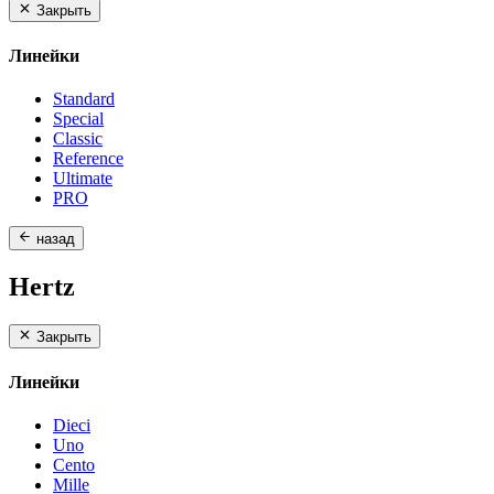
Закрыть
Линейки
Standard
Special
Classic
Reference
Ultimate
PRO
назад
Hertz
Закрыть
Линейки
Dieci
Uno
Cento
Mille