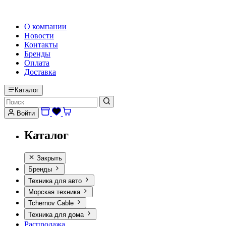
HI-FI, MARINE & CAR AUDIO WORLDWIDE
О компании
Новости
Контакты
Бренды
Оплата
Доставка
Каталог
Войти
Каталог
Закрыть
Бренды
Техника для авто
Морская техника
Tchernov Cable
Техника для дома
Распродажа