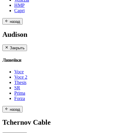
HMP
Capri
назад
Audison
Закрыть
Линейки
Voce
Voce 2
Thesis
SR
Prima
Forza
назад
Tchernov Cable