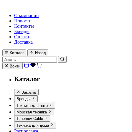
HI-FI, MARINE & CAR AUDIO WORLDWIDE
О компании
Новости
Контакты
Бренды
Оплата
Доставка
Каталог
Назад
Войти
Каталог
Закрыть
Бренды
Техника для авто
Морская техника
Tchernov Cable
Техника для дома
Распродажа