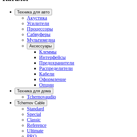
Техника для авто
Акустика
Усилители
Процессоры
Сабвуферы
Мультимедиа
Аксессуары
Клеммы
Интерфейсы
Предохранители
Распределители
Кабели
Оформление
Опции
Техника для дома
Tchernovaudio
Tchernov Cable
Standard
Special
Classic
Reference
Ultimate
PRO