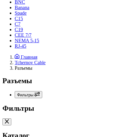
BNC
Banana
Spade
C15
С7
C19
CEE 7/7
NEMA 5-15
RJ-45
Главная
Tchernov Cable
Разъемы
Разъемы
Фильтры
Фильтры
Каталог