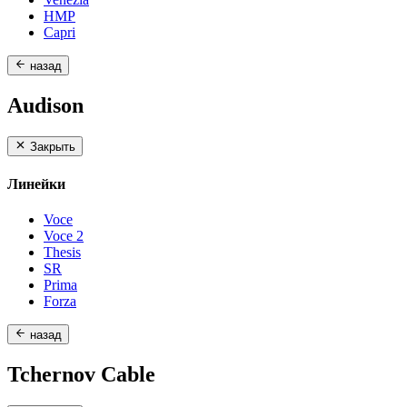
HMP
Capri
назад
Audison
Закрыть
Линейки
Voce
Voce 2
Thesis
SR
Prima
Forza
назад
Tchernov Cable