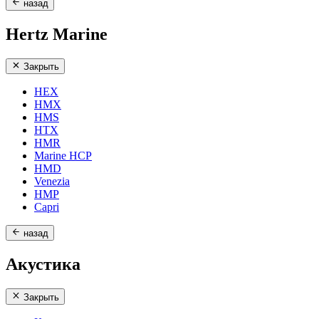
назад
Hertz Marine
Закрыть
HEX
HMX
HMS
HTX
HMR
Marine HCP
HMD
Venezia
HMP
Capri
назад
Акустика
Закрыть