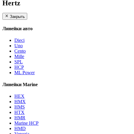
Hertz
Закрыть
Линейки авто
Dieci
Uno
Cento
Mille
SPL
HCP
ML Power
Линейки Marine
HEX
HMX
HMS
HTX
HMR
Marine HCP
HMD
Venezia