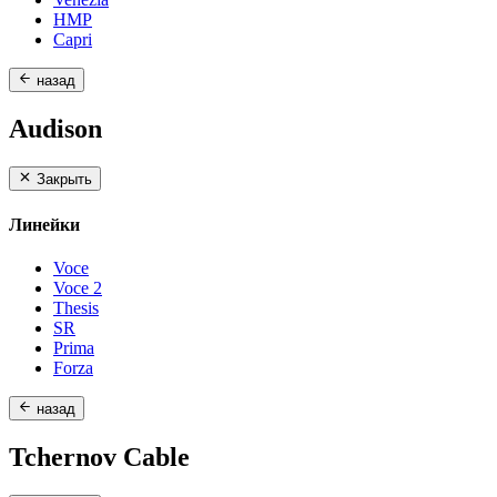
HMP
Capri
назад
Audison
Закрыть
Линейки
Voce
Voce 2
Thesis
SR
Prima
Forza
назад
Tchernov Cable