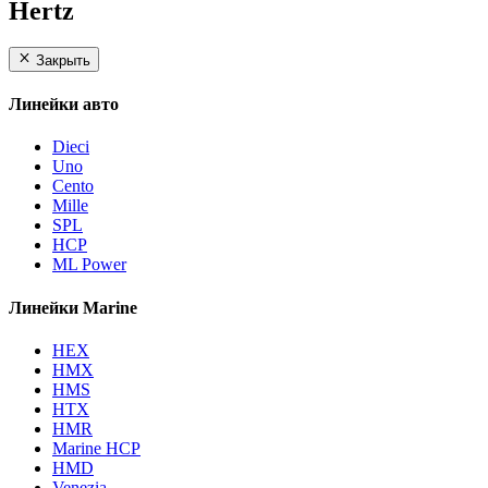
Hertz
Закрыть
Линейки авто
Dieci
Uno
Cento
Mille
SPL
HCP
ML Power
Линейки Marine
HEX
HMX
HMS
HTX
HMR
Marine HCP
HMD
Venezia