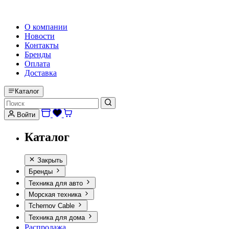
HI-FI, MARINE & CAR AUDIO WORLDWIDE
О компании
Новости
Контакты
Бренды
Оплата
Доставка
Каталог
Войти
Каталог
Закрыть
Бренды
Техника для авто
Морская техника
Tchernov Cable
Техника для дома
Распродажа