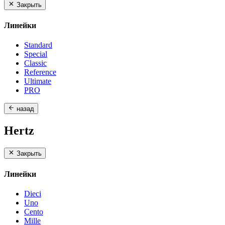
Закрыть
Линейки
Standard
Special
Classic
Reference
Ultimate
PRO
назад
Hertz
Закрыть
Линейки
Dieci
Uno
Cento
Mille