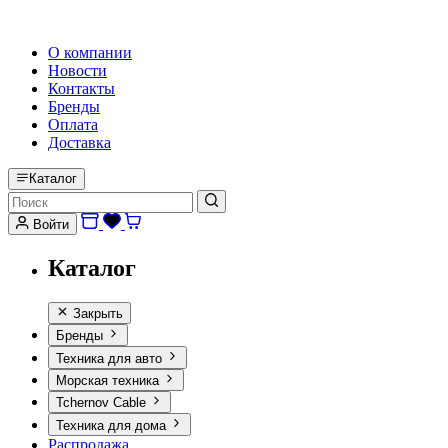
HI-FI, MARINE & CAR AUDIO WORLDWIDE
О компании
Новости
Контакты
Бренды
Оплата
Доставка
Каталог
Войти
Каталог
Закрыть
Бренды
Техника для авто
Морская техника
Tchernov Cable
Техника для дома
Распродажа