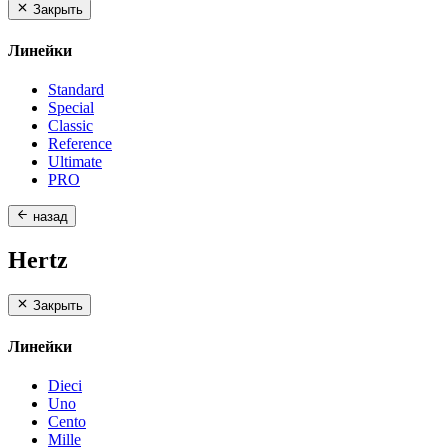
Закрыть
Линейки
Standard
Special
Classic
Reference
Ultimate
PRO
назад
Hertz
Закрыть
Линейки
Dieci
Uno
Cento
Mille