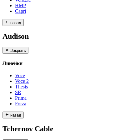
HMP
Capri
назад
Audison
Закрыть
Линейки
Voce
Voce 2
Thesis
SR
Prima
Forza
назад
Tchernov Cable