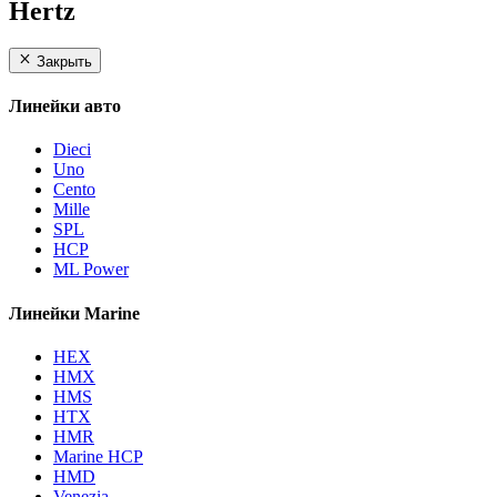
Hertz
Закрыть
Линейки авто
Dieci
Uno
Cento
Mille
SPL
HCP
ML Power
Линейки Marine
HEX
HMX
HMS
HTX
HMR
Marine HCP
HMD
Venezia