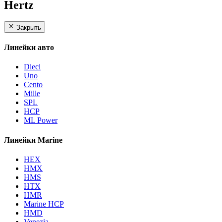
Hertz
Закрыть
Линейки авто
Dieci
Uno
Cento
Mille
SPL
HCP
ML Power
Линейки Marine
HEX
HMX
HMS
HTX
HMR
Marine HCP
HMD
Venezia