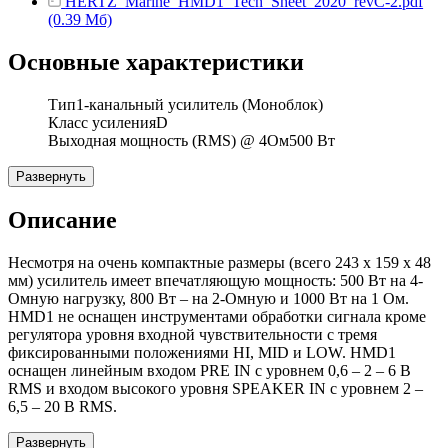
HERTZ_Marine_HMD1_Tech_Sheet_2020_revC-2.pdf
(0.39 Мб)
Основные характеристики
Тип
1-канальный усилитель (Моноблок)
Класс усиления
D
Выходная мощность (RMS) @ 4Ом
500 Вт
Развернуть
Описание
Несмотря на очень компактные размеры (всего 243 х 159 х 48
мм) усилитель имеет впечатляющую мощность: 500 Вт на 4-
Омную нагрузку, 800 Вт – на 2-Омную и 1000 Вт на 1 Ом.
HMD1 не оснащен инструментами обработки сигнала кроме
регулятора уровня входной чувствительности с тремя
фиксированными положениями HI, MID и LOW. HMD1
оснащен линейным входом PRE IN с уровнем 0,6 – 2 – 6 В
RMS и входом высокого уровня SPEAKER IN с уровнем 2 –
6,5 – 20 В RMS.
Развернуть