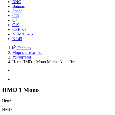
BNC
Banana
Spade
C15
С7
C19
CEE 7/7
NEMA 5-15
RJ-45
Главная
Морская техника
Усилители
Hertz HMD 1 Mono Marine Amplifier
HMD 1 Mono
Hertz
HMD