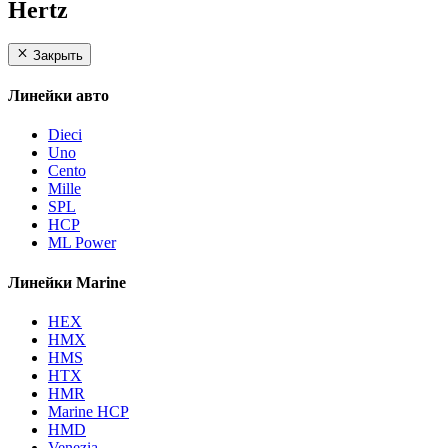
Hertz
Закрыть
Линейки авто
Dieci
Uno
Cento
Mille
SPL
HCP
ML Power
Линейки Marine
HEX
HMX
HMS
HTX
HMR
Marine HCP
HMD
Venezia