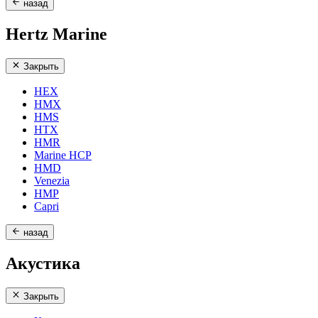
назад
Hertz Marine
Закрыть
HEX
HMX
HMS
HTX
HMR
Marine HCP
HMD
Venezia
HMP
Capri
назад
Акустика
Закрыть