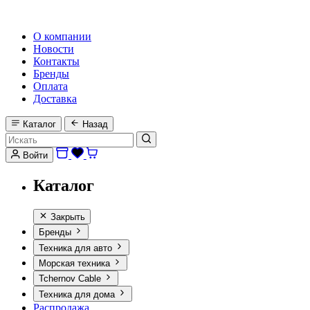
HI-FI, MARINE & CAR AUDIO WORLDWIDE
О компании
Новости
Контакты
Бренды
Оплата
Доставка
Каталог
Назад
Войти
Каталог
Закрыть
Бренды
Техника для авто
Морская техника
Tchernov Cable
Техника для дома
Распродажа