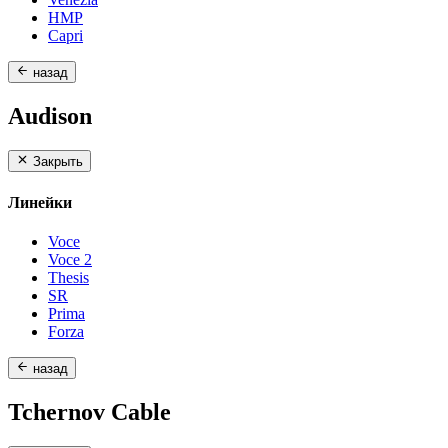
HMP
Capri
назад
Audison
Закрыть
Линейки
Voce
Voce 2
Thesis
SR
Prima
Forza
назад
Tchernov Cable