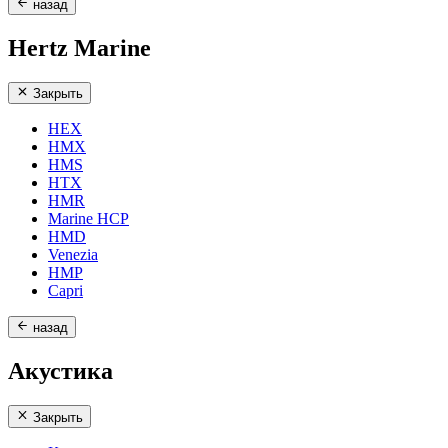
назад
Hertz Marine
Закрыть
HEX
HMX
HMS
HTX
HMR
Marine HCP
HMD
Venezia
HMP
Capri
назад
Акустика
Закрыть