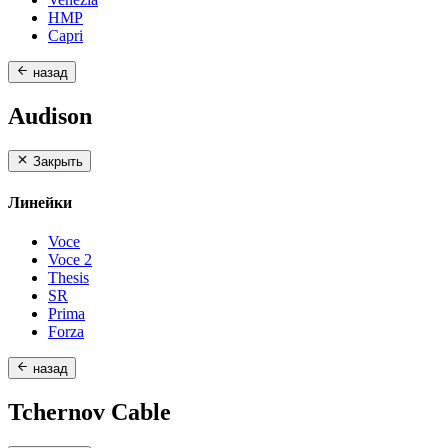
HMP
Capri
назад
Audison
Закрыть
Линейки
Voce
Voce 2
Thesis
SR
Prima
Forza
назад
Tchernov Cable