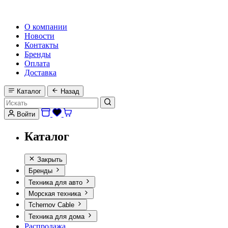
HI-FI, MARINE & CAR AUDIO WORLDWIDE
О компании
Новости
Контакты
Бренды
Оплата
Доставка
Каталог
Назад
Войти
Каталог
Закрыть
Бренды
Техника для авто
Морская техника
Tchernov Cable
Техника для дома
Распродажа