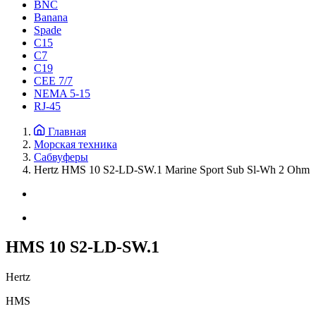
BNC
Banana
Spade
C15
С7
C19
CEE 7/7
NEMA 5-15
RJ-45
Главная
Морская техника
Сабвуферы
Hertz HMS 10 S2-LD-SW.1 Marine Sport Sub Sl-Wh 2 Ohm
HMS 10 S2-LD-SW.1
Hertz
HMS