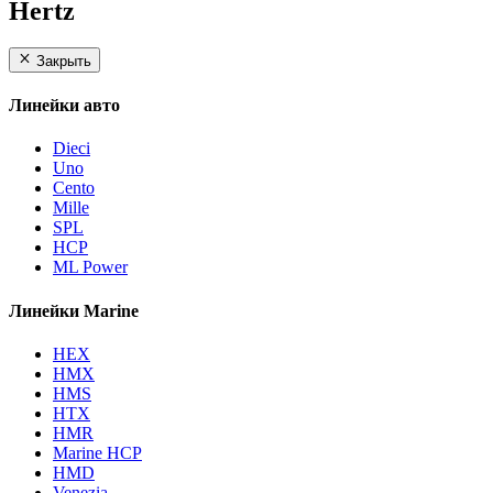
Hertz
Закрыть
Линейки авто
Dieci
Uno
Cento
Mille
SPL
HCP
ML Power
Линейки Marine
HEX
HMX
HMS
HTX
HMR
Marine HCP
HMD
Venezia