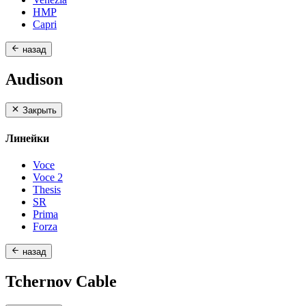
HMP
Capri
назад
Audison
Закрыть
Линейки
Voce
Voce 2
Thesis
SR
Prima
Forza
назад
Tchernov Cable