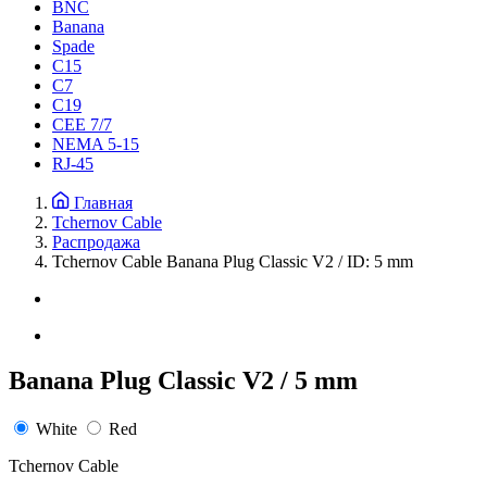
BNC
Banana
Spade
C15
С7
C19
CEE 7/7
NEMA 5-15
RJ-45
Главная
Tchernov Cable
Распродажа
Tchernov Cable Banana Plug Classic V2 / ID: 5 mm
Banana Plug Classic V2 / 5 mm
White
Red
Tchernov Cable