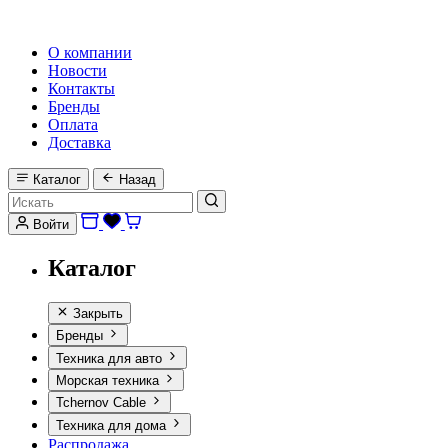
HI-FI, MARINE & CAR AUDIO WORLDWIDE
О компании
Новости
Контакты
Бренды
Оплата
Доставка
Каталог
Назад
Войти
Каталог
Закрыть
Бренды
Техника для авто
Морская техника
Tchernov Cable
Техника для дома
Распродажа