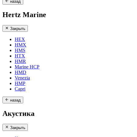
назад
Hertz Marine
Закрыть
HEX
HMX
HMS
HTX
HMR
Marine HCP
HMD
Venezia
HMP
Capri
назад
Акустика
Закрыть