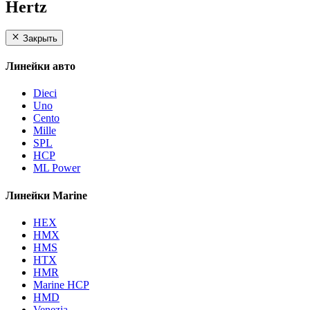
Hertz
Закрыть
Линейки авто
Dieci
Uno
Cento
Mille
SPL
HCP
ML Power
Линейки Marine
HEX
HMX
HMS
HTX
HMR
Marine HCP
HMD
Venezia