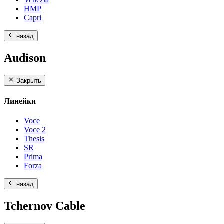
HMP
Capri
назад
Audison
Закрыть
Линейки
Voce
Voce 2
Thesis
SR
Prima
Forza
назад
Tchernov Cable