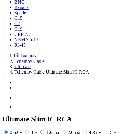
BNC
Banana
Spade
C15
С7
C19
CEE 7/7
NEMA 5-15
RJ-45
Главная
Tchernov Cable
Ultimate
Tchernov Cable Ultimate Slim IC RCA
Ultimate Slim IC RCA
0.62 м
1 м
1.65 м
2.65 м
4.35 м
5 м