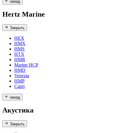
назад
Hertz Marine
Закрыть
HEX
HMX
HMS
HTX
HMR
Marine HCP
HMD
Venezia
HMP
Capri
назад
Акустика
Закрыть