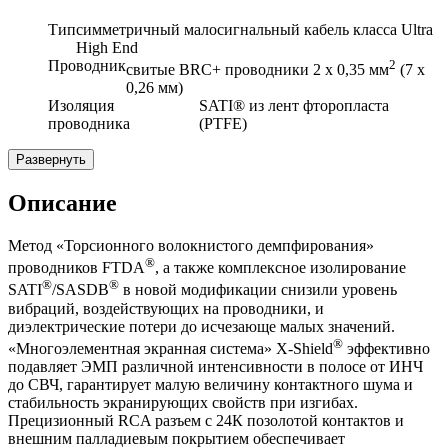
Тип
симметричный малосигнальный кабель класса Ultra
High End
Проводник
2
свитые BRC+ проводники 2 х 0,35
мм
(7 х
0,26 мм)
Изоляция
SATI® из лент фторопласта
проводника
(PTFE)
Развернуть
Описание
Метод «Торсионного волокнистого демпфирования»
®
проводников FTDA
, а также комплексное изолирование
®
®
SATI
/SASDB
в новой модификации снизили уровень
вибраций, воздействующих на проводники, и
диэлектрические потери до исчезающе малых значений.
®
«Многоэлементная экранная система» X-Shield
эффективно
подавляет ЭМП различной интенсивности в полосе от ИНЧ
до СВЧ, гарантирует малую величину контактного шума и
стабильность экранирующих свойств при изгибах.
Прецизионный RCA разъем с 24К позолотой контактов и
внешним палладиевым покрытием обеспечивает