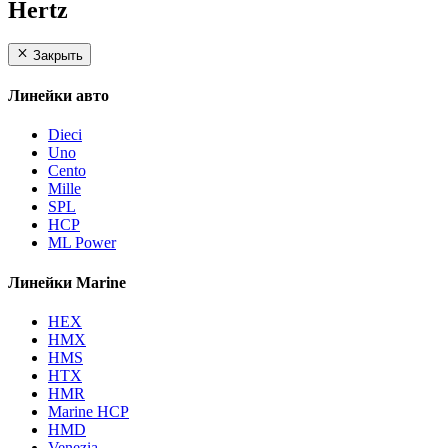
Hertz
Закрыть
Линейки авто
Dieci
Uno
Cento
Mille
SPL
HCP
ML Power
Линейки Marine
HEX
HMX
HMS
HTX
HMR
Marine HCP
HMD
Venezia