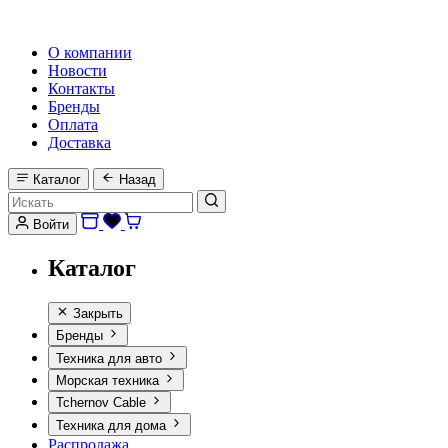
HI-FI, MARINE & CAR AUDIO WORLDWIDE
О компании
Новости
Контакты
Бренды
Оплата
Доставка
Каталог
Назад
Войти
Каталог
Закрыть
Бренды
Техника для авто
Морская техника
Tchernov Cable
Техника для дома
Распродажа