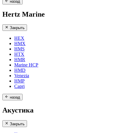
назад
Hertz Marine
Закрыть
HEX
HMX
HMS
HTX
HMR
Marine HCP
HMD
Venezia
HMP
Capri
назад
Акустика
Закрыть