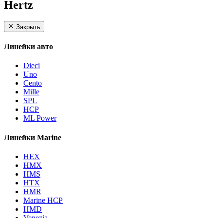
Hertz
Закрыть
Линейки авто
Dieci
Uno
Cento
Mille
SPL
HCP
ML Power
Линейки Marine
HEX
HMX
HMS
HTX
HMR
Marine HCP
HMD
Venezia