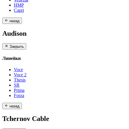
HMP
Capri
назад
Audison
Закрыть
Линейки
Voce
Voce 2
Thesis
SR
Prima
Forza
назад
Tchernov Cable