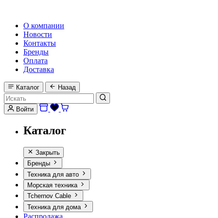
HI-FI, MARINE & CAR AUDIO WORLDWIDE
О компании
Новости
Контакты
Бренды
Оплата
Доставка
Каталог
Назад
Войти
Каталог
Закрыть
Бренды
Техника для авто
Морская техника
Tchernov Cable
Техника для дома
Распродажа