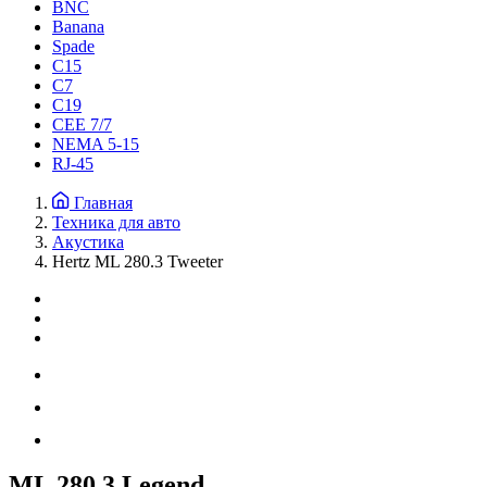
BNC
Banana
Spade
C15
С7
C19
CEE 7/7
NEMA 5-15
RJ-45
Главная
Техника для авто
Акустика
Hertz ML 280.3 Tweeter
ML 280.3 Legend