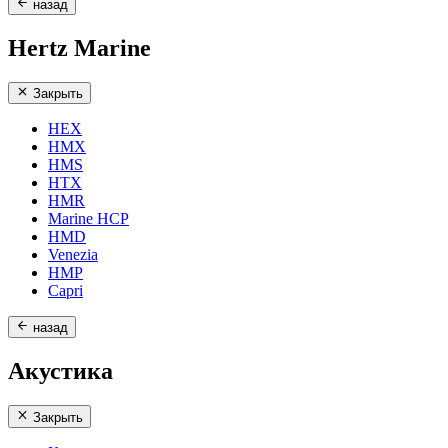
назад
Hertz Marine
Закрыть
HEX
HMX
HMS
HTX
HMR
Marine HCP
HMD
Venezia
HMP
Capri
назад
Акустика
Закрыть