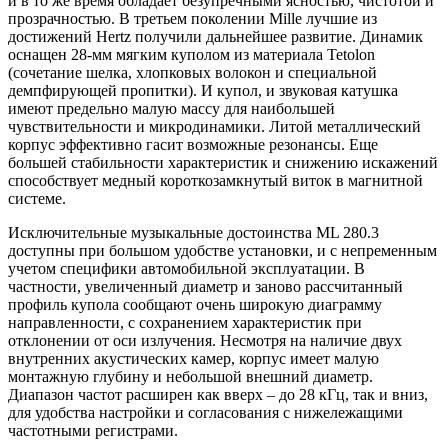
и в то же время обладает безупречными ясностью, чистотой и
прозрачностью. В третьем поколении Mille лучшие из
достижений Hertz получили дальнейшее развитие. Динамик
оснащен 28-мм мягким куполом из материала Tetolon
(сочетание шелка, хлопковых волокон и специальной
демпфирующей пропитки). И купол, и звуковая катушка
имеют предельно малую массу для наибольшей
чувствительности и микродинамики. Литой металлический
корпус эффективно гасит возможные резонансы. Еще
большей стабильности характеристик и снижению искажений
способствует медный короткозамкнутый виток в магнитной
системе.
Исключительные музыкальные достоинства ML 280.3
доступны при большом удобстве установки, и с непременным
учетом специфики автомобильной эксплуатации. В
частности, увеличенный диаметр и заново рассчитанный
профиль купола сообщают очень широкую диаграмму
направленности, с сохранением характеристик при
отклонении от оси излучения. Несмотря на наличие двух
внутренних акустических камер, корпус имеет малую
монтажную глубину и небольшой внешний диаметр.
Диапазон частот расширен как вверх – до 28 кГц, так и вниз,
для удобства настройки и согласования с нижележащими
частотными регистрами.