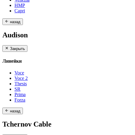
HMP
Capri
назад
Audison
Закрыть
Линейки
Voce
Voce 2
Thesis
SR
Prima
Forza
назад
Tchernov Cable