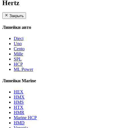
Hertz
Закрыть
Линейки авто
Dieci
Uno
Cento
Mille
SPL
HCP
ML Power
Линейки Marine
HEX
HMX
HMS
HTX
HMR
Marine HCP
HMD
Venezia