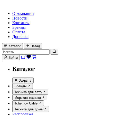
HI-FI, MARINE & CAR AUDIO WORLDWIDE
О компании
Новости
Контакты
Бренды
Оплата
Доставка
Каталог
Назад
Войти
Каталог
Закрыть
Бренды
Техника для авто
Морская техника
Tchernov Cable
Техника для дома
Распродажа