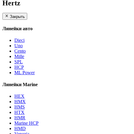
Hertz
Закрыть
Линейки авто
Dieci
Uno
Cento
Mille
SPL
HCP
ML Power
Линейки Marine
HEX
HMX
HMS
HTX
HMR
Marine HCP
HMD
Venezia