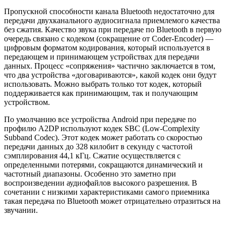
Пропускной способности канала Bluetooth недостаточно для
передачи двухканального аудиосигнала приемлемого качества
без сжатия. Качество звука при передаче по Bluetooth в первую
очередь связано с кодеком (сокращение от Coder-Encoder) —
цифровым форматом кодирования, который используется в
передающем и принимающем устройствах для передачи
данных. Процесс «сопряжения» частично заключается в том,
что два устройства «договариваются», какой кодек они будут
использовать. Можно выбрать только тот кодек, который
поддерживается как принимающим, так и получающим
устройством.
По умолчанию все устройства Android при передаче по
профилю A2DP используют кодек SBC (Low-Complexity
Subband Codec). Этот кодек может работать со скоростью
передачи данных до 328 килобит в секунду с частотой
сэмплирования 44,1 кГц. Сжатие осуществляется с
определенными потерями, сокращаются динамический и
частотный диапазоны. Особенно это заметно при
воспроизведении аудиофайлов высокого разрешения. В
сочетании с низкими характеристиками самого приемника
такая передача по Bluetooth может отрицательно отразиться на
звучании.