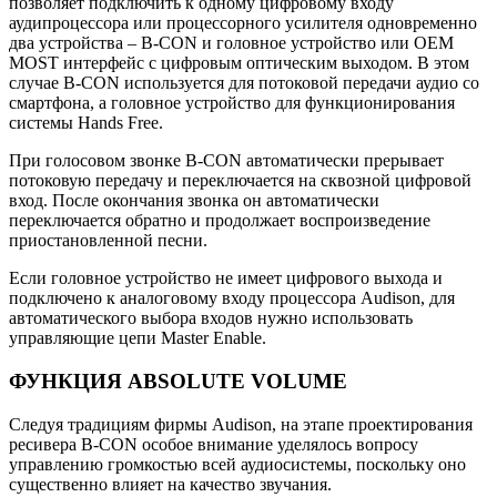
позволяет подключить к одному цифровому входу
аудипроцессора или процессорного усилителя одновременно
два устройства – B-CON и головное устройство или ОЕМ
MOST интерфейс с цифровым оптическим выходом. В этом
случае B-CON используется для потоковой передачи аудио со
смартфона, а головное устройство для функционирования
системы Hands Free.
При голосовом звонке B-CON автоматически прерывает
потоковую передачу и переключается на сквозной цифровой
вход. После окончания звонка он автоматически
переключается обратно и продолжает воспроизведение
приостановленной песни.
Если головное устройство не имеет цифрового выхода и
подключено к аналоговому входу процессора Audison, для
автоматического выбора входов нужно использовать
управляющие цепи Master Enable.
ФУНКЦИЯ ABSOLUTE VOLUME
Следуя традициям фирмы Audison, на этапе проектирования
ресивера B-CON особое внимание уделялось вопросу
управлению громкостью всей аудиосистемы, поскольку оно
существенно влияет на качество звучания.