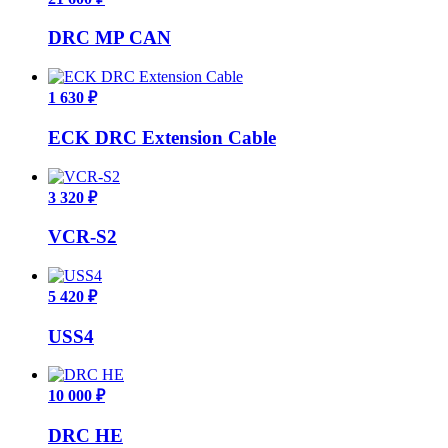
DRC MP CAN
1 630 ₽
ECK DRC Extension Cable
3 320 ₽
VCR-S2
5 420 ₽
USS4
10 000 ₽
DRC HE