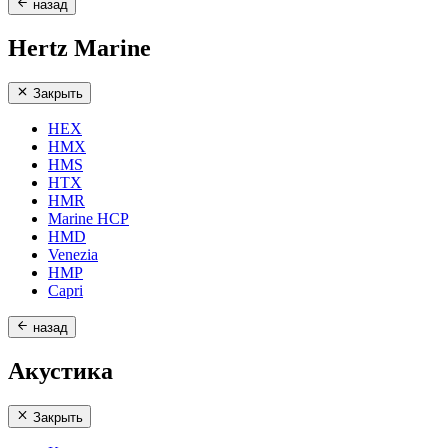
назад
Hertz Marine
Закрыть
HEX
HMX
HMS
HTX
HMR
Marine HCP
HMD
Venezia
HMP
Capri
назад
Акустика
Закрыть