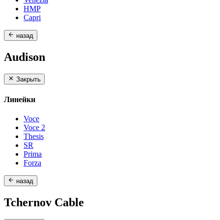
HMP
Capri
назад
Audison
Закрыть
Линейки
Voce
Voce 2
Thesis
SR
Prima
Forza
назад
Tchernov Cable