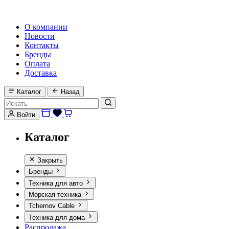
HI-FI, MARINE & CAR AUDIO WORLDWIDE
О компании
Новости
Контакты
Бренды
Оплата
Доставка
Каталог
Назад
Войти
Каталог
Закрыть
Бренды
Техника для авто
Морская техника
Tchernov Cable
Техника для дома
Распродажа