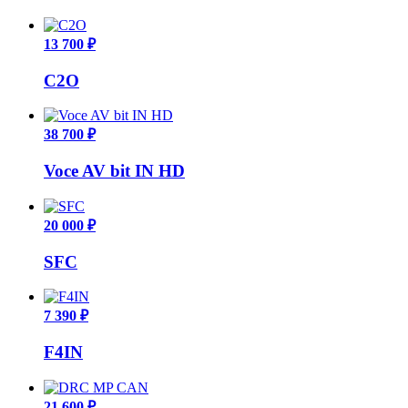
13 700 ₽
C2O
38 700 ₽
Voce AV bit IN HD
20 000 ₽
SFC
7 390 ₽
F4IN
21 600 ₽