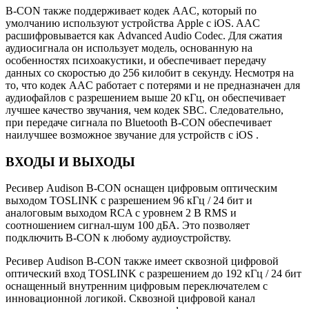
B-CON также поддерживает кодек AAC, который по
умолчанию используют устройства Apple с iOS. AAC
расшифровывается как Advanced Audio Codec. Для сжатия
аудиосигнала он использует модель, основанную на
особенностях психоакустики, и обеспечивает передачу
данных со скоростью до 256 килобит в секунду. Несмотря на
то, что кодек AAC работает с потерями и не предназначен для
аудиофайлов с разрешением выше 20 кГц, он обеспечивает
лучшее качество звучания, чем кодек SBC. Следовательно,
при передаче сигнала по Bluetooth B-CON обеспечивает
наилучшее возможное звучание для устройств с iOS .
ВХОДЫ И ВЫХОДЫ
Ресивер Audison B-CON оснащен цифровым оптическим
выходом TOSLINK с разрешением 96 кГц / 24 бит и
аналоговым выходом RCA c уровнем 2 В RMS и
соотношением сигнал-шум 100 дБА. Это позволяет
подключить B-CON к любому аудиоустройству.
Ресивер Audison B-CON также имеет сквозной цифровой
оптический вход TOSLINK с разрешением до 192 кГц / 24 бит
оснащенный внутренним цифровым переключателем с
инновационной логикой. Сквозной цифровой канал