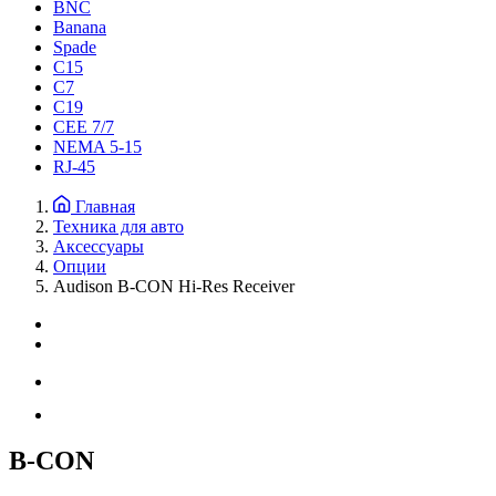
BNC
Banana
Spade
C15
С7
C19
CEE 7/7
NEMA 5-15
RJ-45
Главная
Техника для авто
Аксессуары
Опции
Audison B-CON Hi-Res Receiver
B-CON