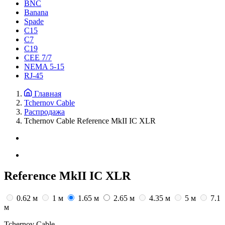
BNC
Banana
Spade
C15
С7
C19
CEE 7/7
NEMA 5-15
RJ-45
Главная
Tchernov Cable
Распродажа
Tchernov Cable Reference MkII IC XLR
Reference MkII IC XLR
0.62 м
1 м
1.65 м
2.65 м
4.35 м
5 м
7.1
м
Tchernov Cable