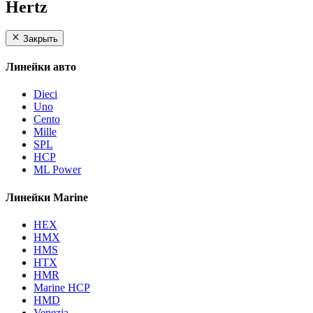
Hertz
Закрыть
Линейки авто
Dieci
Uno
Cento
Mille
SPL
HCP
ML Power
Линейки Marine
HEX
HMX
HMS
HTX
HMR
Marine HCP
HMD
Venezia