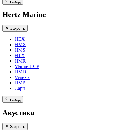
назад
Hertz Marine
Закрыть
HEX
HMX
HMS
HTX
HMR
Marine HCP
HMD
Venezia
HMP
Capri
назад
Акустика
Закрыть