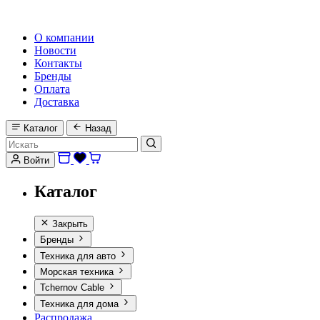
HI-FI, MARINE & CAR AUDIO WORLDWIDE
О компании
Новости
Контакты
Бренды
Оплата
Доставка
Каталог
Назад
Войти
Каталог
Закрыть
Бренды
Техника для авто
Морская техника
Tchernov Cable
Техника для дома
Распродажа