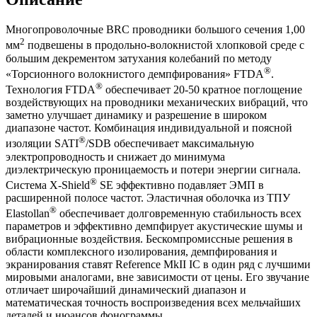
Многопроволочные BRC проводники большого сечения 1,00
2
мм
подвешены в продольно-волокнистой хлопковой среде с
большим декрементом затухания колебаний по методу
®
«Торсионного волокнистого демпфирования» FTDA
.
®
Технология FTDA
обеспечивает 20-50 кратное поглощение
воздействующих на проводники механических вибраций, что
заметно улучшает динамику и разрешение в широком
диапазоне частот. Комбинация индивидуальной и поясной
®
изоляции SATI
/SDB обеспечивает максимальную
электропроводность и снижает до минимума
диэлектрическую проницаемость и потери энергии сигнала.
®
Система X-Shield
SE эффективно подавляет ЭМП в
расширенной полосе частот. Эластичная оболочка из ТПУ
®
Elastollan
обеспечивает долговременную стабильность всех
параметров и эффективно демпфирует акустические шумы и
вибрационные воздействия. Бескомпромиссные решения в
области комплексного изолирования, демпфирования и
экранирования ставят Reference MkII IC в один ряд с лучшими
мировыми аналогами, вне зависимости от цены. Его звучание
отличает широчайший динамический диапазон и
математическая точность воспроизведения всех мельчайших
деталей и нюансов фонограммы.