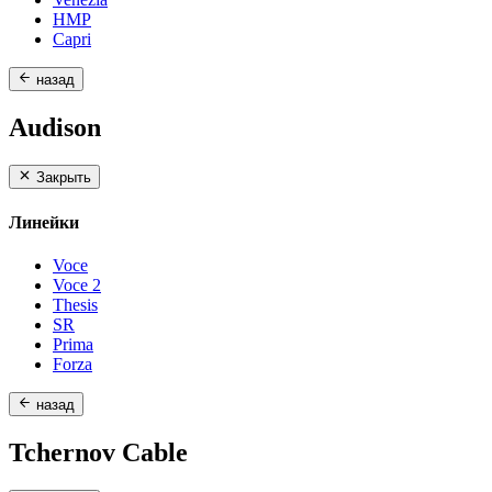
HMP
Capri
назад
Audison
Закрыть
Линейки
Voce
Voce 2
Thesis
SR
Prima
Forza
назад
Tchernov Cable