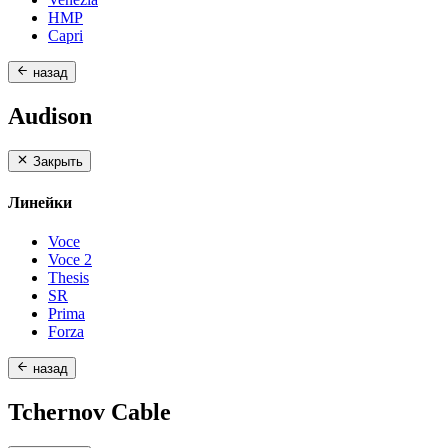
HMP
Capri
назад
Audison
Закрыть
Линейки
Voce
Voce 2
Thesis
SR
Prima
Forza
назад
Tchernov Cable