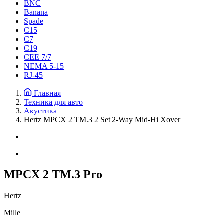
BNC
Banana
Spade
C15
С7
C19
CEE 7/7
NEMA 5-15
RJ-45
Главная
Техника для авто
Акустика
Hertz MPCX 2 TM.3 2 Set 2-Way Mid-Hi Xover
MPCX 2 TM.3 Pro
Hertz
Mille