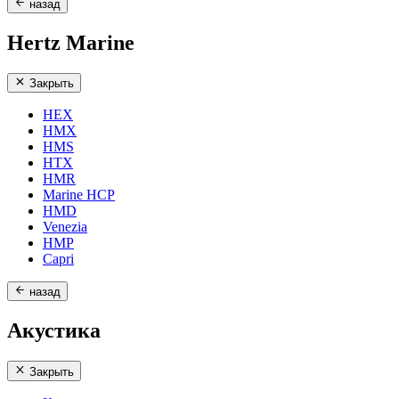
назад
Hertz Marine
Закрыть
HEX
HMX
HMS
HTX
HMR
Marine HCP
HMD
Venezia
HMP
Capri
назад
Акустика
Закрыть