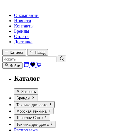
HI-FI, MARINE & CAR AUDIO WORLDWIDE
О компании
Новости
Контакты
Бренды
Оплата
Доставка
Каталог
Назад
Войти
Каталог
Закрыть
Бренды
Техника для авто
Морская техника
Tchernov Cable
Техника для дома
Распродажа