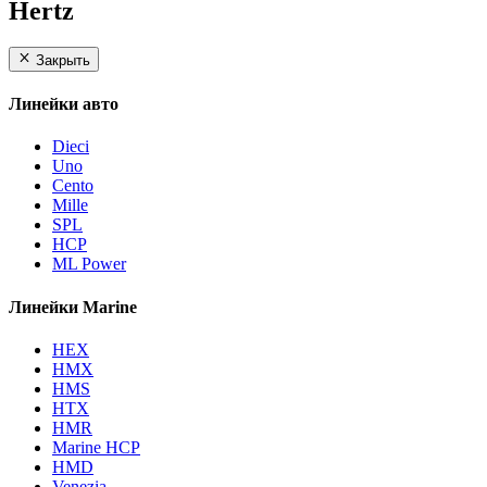
Hertz
Закрыть
Линейки авто
Dieci
Uno
Cento
Mille
SPL
HCP
ML Power
Линейки Marine
HEX
HMX
HMS
HTX
HMR
Marine HCP
HMD
Venezia